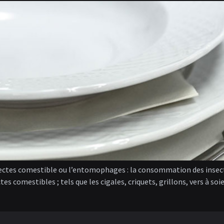
nsectes comestible ou l’entomophages : la consommation des insecte
es comestibles ; tels que les cigales, criquets, grillons, vers à soi