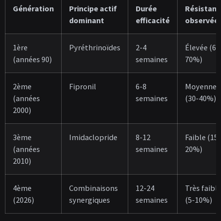
Génération
Principe actif
Durée
Résistanc
dominant
efficacité
observée
1ère
Pyréthrinoïdes
2-4
Élevée (60
(années 90)
semaines
70%)
2ème
Fipronil
6-8
Moyenne
(années
semaines
(30-40%)
2000)
3ème
Imidaclopride
8-12
Faible (15-
(années
semaines
20%)
2010)
4ème
Combinaisons
12-24
Très faibl
(2026)
synergiques
semaines
(5-10%)